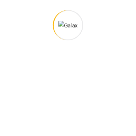
Galax
Portfolios Style 2
TAKT INFO
NAŠE USLUGE
Niskogradnja
Safeta Pašalića 20, Brčko, BiH
Visokogradnja
+387 (0)65 436 511
+387 (0)66 171 161
Stovarište
Betonska Baza
galax1995@yahoo.com
Kamenolom
Pon - Pet ( 07:00 - 17:00 )