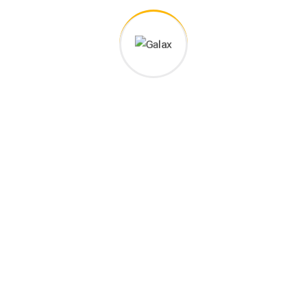
TAKT INFO
NAŠE USLUGE
Niskogradnja
Safeta Pašalića 20, Brčko, BiH
Visokogradnja
+387 (0)65 436 511
+387 (0)66 171 161
Stovarište
Betonska Baza
galax1995@yahoo.com
Kamenolom
Pon - Pet ( 07:00 - 17:00 )